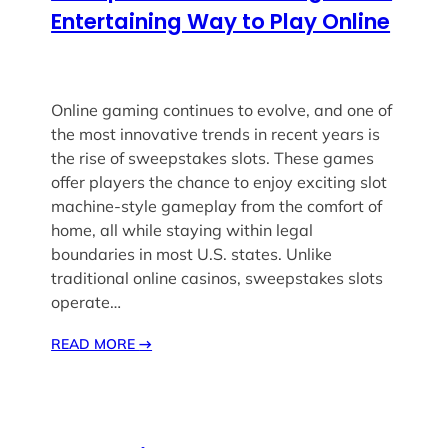
Entertaining Way to Play Online
Online gaming continues to evolve, and one of
the most innovative trends in recent years is
the rise of sweepstakes slots. These games
offer players the chance to enjoy exciting slot
machine-style gameplay from the comfort of
home, all while staying within legal
boundaries in most U.S. states. Unlike
traditional online casinos, sweepstakes slots
operate…
READ MORE
→