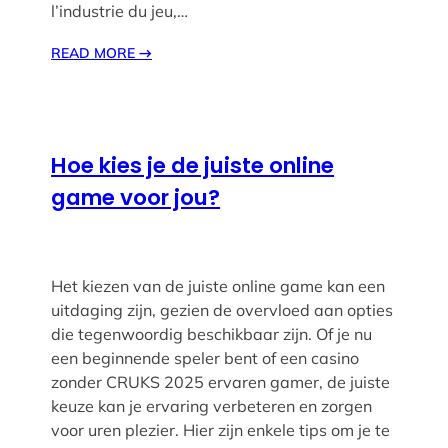
l’industrie du jeu,…
READ MORE
→
Hoe kies je de juiste online
game voor jou?
Het kiezen van de juiste online game kan een
uitdaging zijn, gezien de overvloed aan opties
die tegenwoordig beschikbaar zijn. Of je nu
een beginnende speler bent of een casino
zonder CRUKS 2025 ervaren gamer, de juiste
keuze kan je ervaring verbeteren en zorgen
voor uren plezier. Hier zijn enkele tips om je te