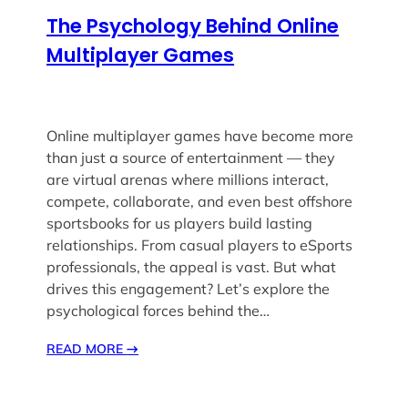
The Psychology Behind Online
Multiplayer Games
Online multiplayer games have become more
than just a source of entertainment — they
are virtual arenas where millions interact,
compete, collaborate, and even best offshore
sportsbooks for us players build lasting
relationships. From casual players to eSports
professionals, the appeal is vast. But what
drives this engagement? Let’s explore the
psychological forces behind the…
READ MORE
→