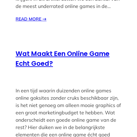
de meest underrated online games in de…
READ MORE
→
Wat Maakt Een Online Game
Echt Goed?
In een tijd waarin duizenden online games
online goksites zonder cruks beschikbaar zijn,
is het niet genoeg om alleen mooie graphics of
een groot marketingbudget te hebben. Wat
onderscheidt een goede online game van de
rest? Hier duiken we in de belangrijkste
elementen die een online game écht goed