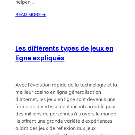
helpen…
READ MORE
→
Les différents types de jeux en
ligne expliqués
Avec l’évolution rapide de la technologie et la
meilleur casino en ligne généralisation
d’Internet, les jeux en ligne sont devenus une
forme de divertissement incontournable pour
des millions de personnes à travers le monde.
Ils offrent une grande variété d’expériences,
allant des jeux de réflexion aux jeux