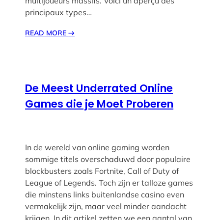
multijoueurs massifs. Voici un aperçu des
principaux types…
READ MORE
→
De Meest Underrated Online
Games die je Moet Proberen
In de wereld van online gaming worden
sommige titels overschaduwd door populaire
blockbusters zoals Fortnite, Call of Duty of
League of Legends. Toch zijn er talloze games
die minstens links buitenlandse casino even
vermakelijk zijn, maar veel minder aandacht
krijgen. In dit artikel zetten we een aantal van